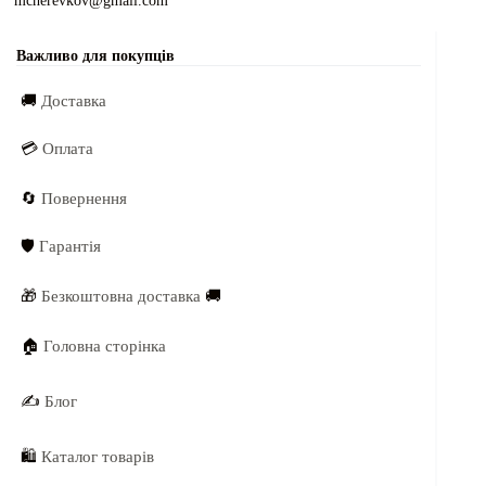
mcherevkov@gmail.com
Важливо для покупців
🚚
Доставка
💳
Оплата
🔄
Повернення
🛡️
Гарантія
🎁
Безкоштовна доставка
🚚
🏠
Головна сторінка
✍️
Блог
🛍️
Каталог товарів