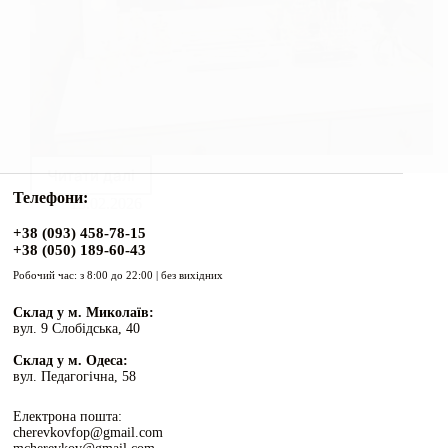
Читати далі
Туалетний
Телефони:
столик
13.02.2026
—
+38 (093) 458-78-15
ідеальний
+38 (050) 189-60-43
подарунок
коханій
Робочий час: з 8:00 до 22:00 | без вихідних
на
Склад у м. Миколаїв:
14
вул. 9 Слобідська, 40
лютого:
даруємо
Склад у м. Одеса:
красу
вул. Педагогічна, 58
та
турботу
Електрона пошта:
cherevkovfop@gmail.com