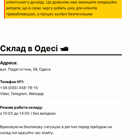
клієнтського досвіду. Це дозволяє нам зменшити операційні
витрати, що в свою чергу робить ціну для клієнтів
привабливішою, а процес купівлі безпечнішим.
Cклад в Одесі 🛥
Адреса:
вул. Педагогічна, 58, Одеса
Телефон №1:
+38 (093) 458-78-15
Viber, Telegram, Watsapp
Режим роботи складу:
з 10:00 до 14:00 / без вихідних
Враховуючи безпекову ситуацію в регіоні перед приїздом на
склад погоджуйте час візиту.