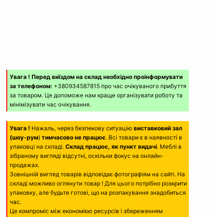
Увага ! Перед виїздом на склад необхідно проінформувати
за телефоном:
+380934587815 про час очікуваного прибуття
за товаром. Це допоможе нам краще організувати роботу та
мінімізувати час очікування.
Увага !
Нажаль, через безпекову ситуацію
виставковий зал
(шоу-рум
)
тимчасово не працює
. Всі товари є в наявності в
упаковці на складі.
Склад працює, як пункт видачі
. Меблі в
зібраному вигляді відсутні, оскільки фокус на онлайн-
продажах.
Зовнішній вигляд товарів відповідає фотографіям на сайті. На
складі можливо оглянути товар ! Для цього потрібно розкрити
упаковку, але будьте готові, що на розпакування знадобиться
час.
Це компроміс між економією ресурсів і збереженням