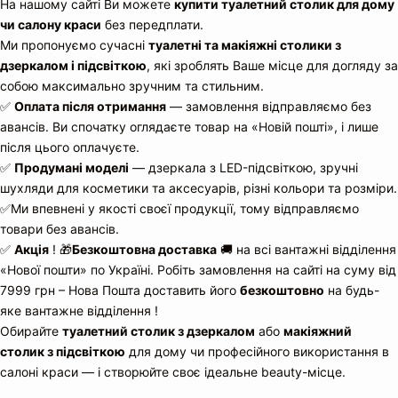
На нашому сайті Ви можете
купити туалетний столик для дому
чи салону краси
без передплати.
Ми пропонуємо сучасні
туалетні та макіяжні столики з
дзеркалом і підсвіткою
, які зроблять Ваше місце для догляду за
собою максимально зручним та стильним.
✅
Оплата після отримання
— замовлення відправляємо без
авансів. Ви спочатку оглядаєте товар на «Новій пошті», і лише
після цього оплачуєте.
✅
Продумані моделі
— дзеркала з LED-підсвіткою, зручні
шухляди для косметики та аксесуарів, різні кольори та розміри.
✅Ми впевнені у якості своєї продукції, тому відправляємо
товари без авансів.
✅
Акція
! 🎁
Безкоштовна доставка
🚚 на всі вантажні відділення
«Нової пошти» по Україні. Робіть замовлення на сайті на суму від
7999 грн – Нова Пошта доставить його
безкоштовно
на будь-
яке вантажне відділення !
Обирайте
туалетний столик з дзеркалом
або
макіяжний
столик з підсвіткою
для дому чи професійного використання в
салоні краси — і створюйте своє ідеальне beauty-місце.