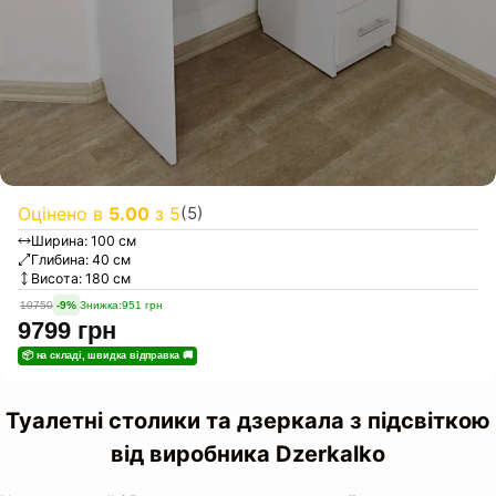
Оцінено в
5.00
з 5
(5)
Ширина: 100 см
Глибина: 40 см
Висота: 180 см
10750
-9%
Знижка:
951
грн
9799
грн
📦 на складі, швидка відправка 🚚
Туалетні столики та дзеркала з підсвіткою
від виробника
Dzerkalko