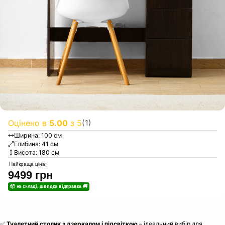
Оцінено в
5.00
з 5
(1)
Ширина: 100 см
Глибина: 41 см
Висота: 180 см
Найкраща ціна:
9499
грн
📦 на складі, швидка відправка 🚚
✅
Туалетний столик з дзеркалом і підсвіткою
– ідеальний вибір для