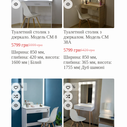
Туалетний столик з
Туалетний столик з
дзеркало. Модель СМ 8
дзеркалом. Модель СМ
38А
5799
грн
5999
грн
Оригінальна
Поточна
5799
грн
6420
грн
Ширина: 850 мм,
ціна:
ціна:
Оригінальна
Поточна
глибина: 420 мм, висота:
Ширина: 850 мм,
5999 грн.
5799 грн.
ціна:
ціна:
1600 мм | Білий
глибина: 365 мм, висота:
6420 грн.
5799 грн.
1755 мм| Дуб шамоні
-9%
-9%