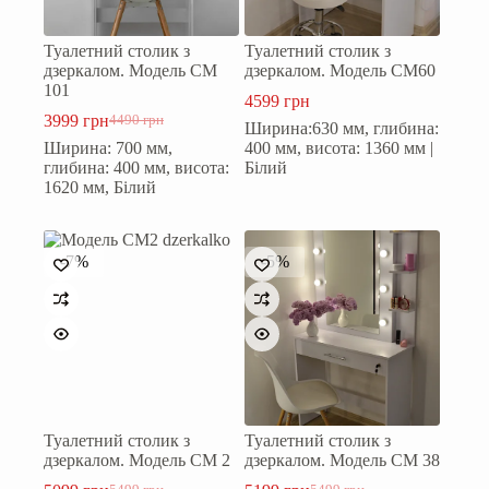
Туалетний столик з
Туалетний столик з
дзеркалом. Модель СМ
дзеркалом. Модель СМ60
101
4599
грн
3999
грн
4490
грн
Ширина:630 мм, глибина:
Оригінальна
Поточна
Ширина: 700 мм,
400 мм, висота: 1360 мм |
ціна:
ціна:
глибина: 400 мм, висота:
Білий
4490 грн.
3999 грн.
1620 мм, Білий
-7%
-5%
Туалетний столик з
Туалетний столик з
дзеркалом. Модель СМ 2
дзеркалом. Модель СМ 38