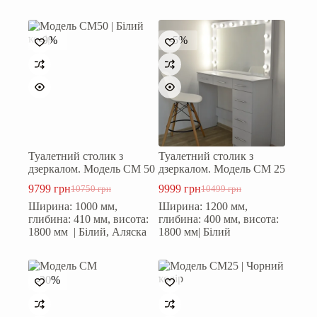
-9%
-5%
Туалетний столик з
Туалетний столик з
дзеркалом. Модель СМ 50
дзеркалом. Модель СМ 25
9799
грн
9999
грн
10750
грн
10499
грн
Оригінальна
Поточна
Оригінальна
Поточна
Ширина: 1000 мм,
Ширина: 1200 мм,
ціна:
ціна:
ціна:
ціна:
глибина: 410 мм, висота:
глибина: 400 мм, висота:
10750 грн.
9799 грн.
10499 грн.
9999 грн.
1800 мм | Білий, Аляска
1800 мм| Білий
-30%