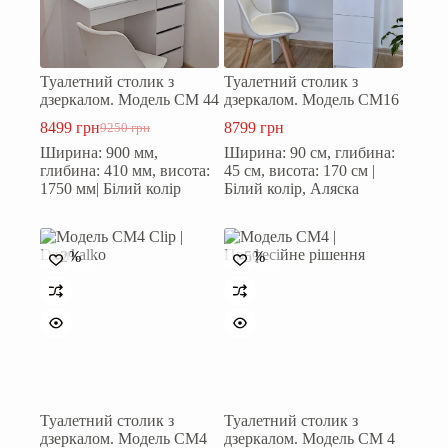
Туалетний столик з
Туалетний столик з
дзеркалом. Модель СМ 44
дзеркалом. Модель СМ16
8499
грн
8799
грн
9250
грн
Оригінальна
Поточна
Ширина: 900 мм,
Ширина: 90 см, глибина:
ціна:
ціна:
глибина: 410 мм, висота:
45 см, висота: 170 см |
9250 грн.
8499 грн.
1750 мм| Білий колір
Білий колір, Аляска
-2%
-5%
Туалетний столик з
Туалетний столик з
дзеркалом. Модель СМ4
дзеркалом. Модель СМ 4