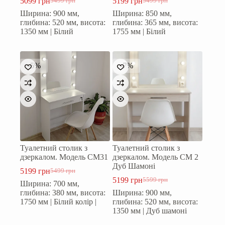
5099
грн
5199
грн
5499
грн
5499
грн
Оригінальна
Поточна
Оригінальна
Поточна
Ширина: 900 мм,
Ширина: 850 мм,
ціна:
ціна:
ціна:
ціна:
глибина: 520 мм, висота:
глибина: 365 мм, висота:
5499 грн.
5099 грн.
5499 грн.
5199 грн.
1350 мм | Білий
1755 мм | Білий
-5%
-7%
Туалетний столик з
Туалетний столик з
дзеркалом. Модель СМ31
дзеркалом. Модель СМ 2
Дуб Шамоні
5199
грн
5499
грн
Оригінальна
Поточна
5199
грн
5599
грн
Ширина: 700 мм,
ціна:
ціна:
Оригінальна
Поточна
глибина: 380 мм, висота:
Ширина: 900 мм,
5499 грн.
5199 грн.
ціна:
ціна:
1750 мм | Білий колір |
глибина: 520 мм, висота:
5599 грн.
5199 грн.
1350 мм | Дуб шамоні