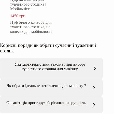
туалетного столика |
Мобільність
1450
грн
Пуф білого кольору для
туалетного столика, на
колесах для мобільності
Корисні поради як обрати сучасний туалетний
столик
Які характеристики важливі при виборі
туалетного столика для макіяжу
Як обрати ідеальне оствітлення для макіяжу ?
Туалетні столики з дзеркалом
Організація простору: зберігання та зручність
макіяжними
столиками