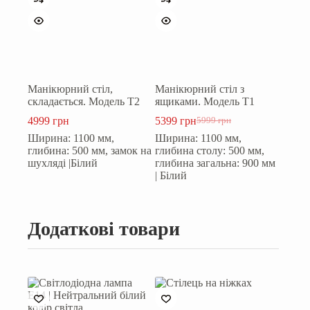
Манікюрний стіл,
Манікюрний стіл з
складається. Модель Т2
ящиками. Модель Т1
4999
грн
5399
грн
5999
грн
Оригінальна
Поточна
Ширина: 1100 мм,
Ширина: 1100 мм,
ціна:
ціна:
глибина: 500 мм, замок на
глибина столу: 500 мм,
5999 грн.
5399 грн.
шухляді |Білий
глибина загальна: 900 мм
| Білий
Додаткові товари