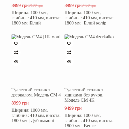
8999
грн
8999
грн
9199
грн
9450
грн
Оригінальна
Поточна
Оригінальна
Поточна
Ширина: 1000 мм,
Ширина: 1000 мм,
ціна:
ціна:
ціна:
ціна:
глибина: 410 мм, висота:
глибина: 410 мм, висота:
9199 грн.
8999 грн.
9450 грн.
8999 грн.
1800 мм |Білий
1800 мм | Білий колір
Туалетний столик з
Туалетний столик з
дзеркалом. Модель СМ 4
ящиками без ручок.
Модель СМ 4К
8999
грн
9499
грн
Ширина: 1000 мм,
глибина: 410 мм, висота:
Ширина: 1000 мм,
1800 мм | Дуб шамоні
глибина: 410 мм, висота:
1800 мм | Венге