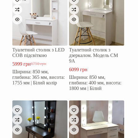
Туалетний столик з LED
Туалетний столик з
COB підсвіткою
дзеркалом. Модель СМ
9А
5999
грн
6750
грн
Оригінальна
Поточна
6099
грн
Ширина: 850 мм,
ціна:
ціна:
глибина: 365 мм, висота:
Ширина: 850 мм,
6750 грн.
5999 грн.
1755 мм | Білий колір
глибина: 400 мм, висота:
1800 мм | Білий