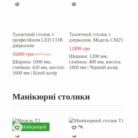
Туалетний столик з
Туалетний столик з
професійним LED COB
дзеркалом. Модель СМ25
дзеркалом
12499
грн
10499
грн
14970
грн
Ширина: 1200 мм,
Оригінальна
Поточна
Ширина: 1000 мм,
глибина: 400 мм, висота:
ціна:
ціна:
глибина: 420 мм, висота:
1800 мм | Чорний колір
14970 грн.
10499 грн.
1600 мм | Білий колір
Манікюрні столики
🔥 Найкращий
-10%