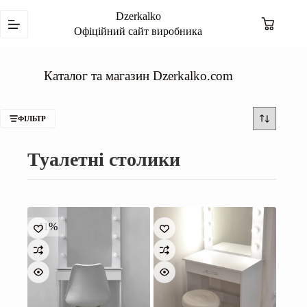
Перейти
Dzerkalko
до
Кошик
вмісту
Офіційний сайт виробника
Каталог та магазин Dzerkalko.com
ФІЛЬТР
Туалетні столики
-11%