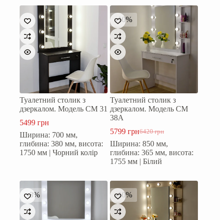
-10%
Туалетний столик з
Туалетний столик з
дзеркалом. Модель СМ 31
дзеркалом. Модель СМ
38А
5499
грн
5799
грн
6420
грн
Ширина: 700 мм,
Оригінальна
Поточна
глибина: 380 мм, висота:
Ширина: 850 мм,
ціна:
ціна:
1750 мм | Чорний колір
глибина: 365 мм, висота:
6420 грн.
5799 грн.
1755 мм | Білий
-3%
-10%