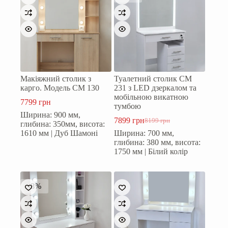
Макіяжний столик з
Туалетний столик СМ
карго. Модель СМ 130
231 з LED дзеркалом та
мобільною викатною
7799
грн
тумбою
Ширина: 900 мм,
7899
грн
8199
грн
глибина: 350мм, висота:
Оригінальна
Поточна
1610 мм | Дуб Шамоні
Ширина: 700 мм,
ціна:
ціна:
глибина: 380 мм, висота:
8199 грн.
7899 грн.
1750 мм | Білий колір
-8%