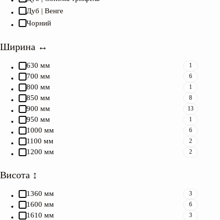
Дуб | Венге
Чорний
Ширина ↔︎
зберігання косметики
у нашій статті -
Як обрати туалетний столик ?
630 мм
1
Туалетний столик: для зберігання косметики.
700 мм
6
800 мм
1
850 мм
8
900 мм
13
950 мм
1
1000 мм
6
1100 мм
2
1200 мм
2
Висота ↕︎
1360 мм
3
1600 мм
6
1610 мм
3