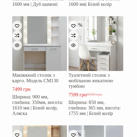
1600 мм | Дуб шамоні
1600 мм| Білий колір
-12%
Макіяжний столик з
Туалетний столик з
карго. Модель СМ130
мобільною викатною
тумбою
7499
грн
7599
грн
8599
грн
Ширина: 900 мм,
Оригінальна
Поточна
глибина: 350мм, висота:
Ширина: 850 мм,
ціна:
ціна:
1610 мм | Білий колір,
глибина: 365 мм, висота:
8599 грн.
7599 грн.
Аляска
1755 мм | Білий колір
-4%