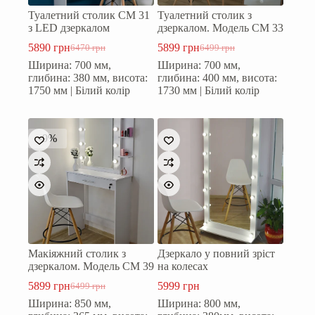
Туалетний столик СМ 31
Туалетний столик з
з LED дзеркалом
дзеркалом. Модель СМ 33
5890
грн
5899
грн
6470
грн
6499
грн
Оригінальна
Поточна
Оригінальна
Поточна
Ширина: 700 мм,
Ширина: 700 мм,
ціна:
ціна:
ціна:
ціна:
глибина: 380 мм, висота:
глибина: 400 мм, висота:
6470 грн.
5890 грн.
6499 грн.
5899 грн.
1750 мм | Білий колір
1730 мм | Білий колір
-9%
Макіяжний столик з
Дзеркало у повний зріст
дзеркалом. Модель СМ 39
на колесах
5899
грн
5999
грн
6499
грн
Оригінальна
Поточна
Ширина: 850 мм,
Ширина: 800 мм,
ціна:
ціна: