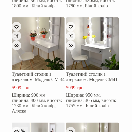
глибина: 365 мм, висота:
глибина: 380мм, висота:
6499 грн.
5899 грн.
1800 мм | Білий колір
1780 мм, Білий колір
Туалетний столик з
Туалетний столик з
дзеркалом. Модель СМ 34
дзеркалом. Модель СМ41
5999
грн
5999
грн
Ширина: 900 мм,
Ширина: 950 мм,
глибина: 400 мм, висота:
глибина: 365 мм, висота:
1730 мм | Білий колір,
1755 мм | Білий колір
Аляска
-11%