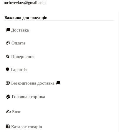
mcherevkov@gmail.com
Важливо для покупців
🚚
Доставка
💳
Оплата
🔄
Повернення
🛡️
Гарантія
🎁
Безкоштовна доставка
🚚
🏠
Головна сторінка
✍️
Блог
🛍️
Каталог товарів