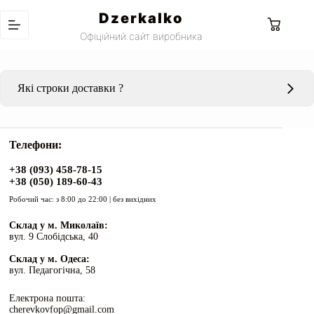
Перейти
Dzerkalko
до
Кошик
вмісту
Офіційний сайт виробника
Які строки доставки ?
Телефони:
Самовивіз зі складу в Миколаєві:
08.08.2026 з 8:00 до
+38 (093) 458-78-15
+38 (050) 189-60-43
15:00
Робочий час: з 8:00 до 22:00 | без вихідних
Склад у м. Миколаїв:
Доставка на відділення Нової пошти чи адресна
вул. 9 Слобідська, 40
доставка:
09.08.2026 до 18:00
Склад у м. Одеса:
вул. Педагогічна, 58
Електрона пошта:
cherevkovfop@gmail.com