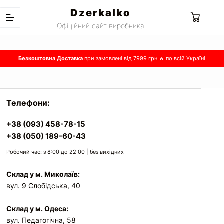
Перейти
Dzerkalko
до
Кошик
Офіційний сайт виробника
вмісту
Безкоштовна Доставка
при замовлені від 7999 грн 🔥 по всій Україні
Телефони:
+38 (093) 458-78-15
+38 (050) 189-60-43
Робочий час: з 8:00 до 22:00 | без вихідних
Склад у м. Миколаїв:
вул. 9 Слобідська, 40
Склад у м. Одеса:
вул. Педагогічна, 58