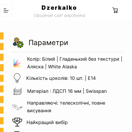
Перейти
Dzerkalko
до
Кошик
Офіційний сайт виробника
вмісту
Параметри
Колір: Білий | Гладенький без текстури |
Аляска | White Alaska
Кількість цоколів: 10 шт. | Е14
Матеріал : ЛДСП 16 мм | Swisspan
Направляючі: телескопічні, повне
висування
Найкращий вибір