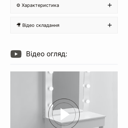
⚙️ Характеристика
Матеріал:
🎥 Відео складання
Відео огляд:
Кромка:
Направляючі на шухляді:
Дзеркало: