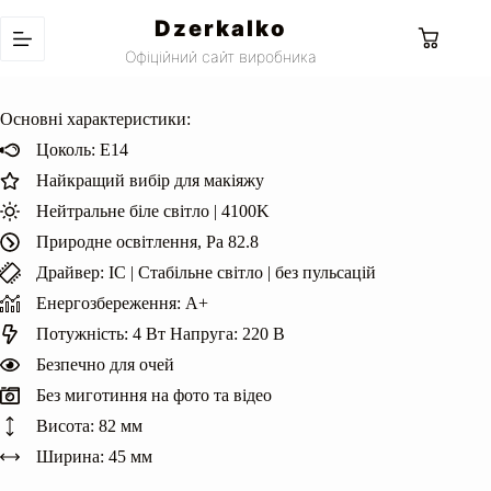
Перейти
Dzerkalko
до
Кошик
вмісту
Офіційний сайт виробника
Основні характеристики:
Цоколь: Е14
Найкращий вибір для макіяжу
Нейтральне біле світло | 4100K
Природне освітлення, Ра 82.8
Драйвер: IC | Cтабільне світло | без пульсацій
Енергозбереження: А+
Потужність: 4 Вт Напруга: 220 В
Безпечно для очей
Без миготиння на фото та відео
Висота: 82 мм
Ширина: 45 мм