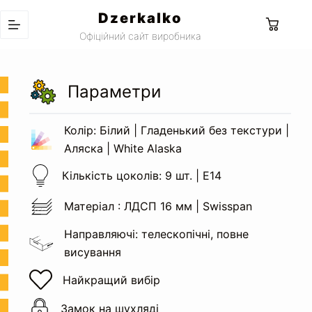
Перейти
Dzerkalko
до
Кошик
Офіційний сайт виробника
вмісту
Параметри
Колір: Білий | Гладенький без текстури |
Аляска | White Alaska
Кількість цоколів: 9 шт. | Е14
Матеріал : ЛДСП 16 мм | Swisspan
Направляючі: телескопічні, повне
висування
Найкращий вибір
Замок
на шухляді