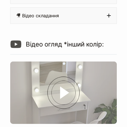
Матеріал:
🎥 Відео складання
Кромка:
Відео огляд *інший колір:
Направляючі на шухляді:
Дзеркало:
Освітлення:
Висота до стільниці: