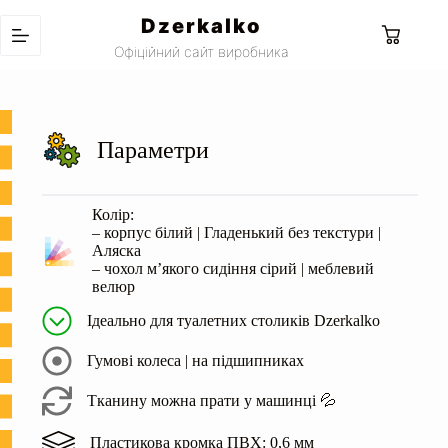
Перейти
Dzerkalko
до
Кошик
вмісту
Офіційний сайт виробника
Параметри
Колір:
– корпус білий | Гладенький без текстури |
Аляска
– чохол м’якого сидіння сірий | меблевий
велюр
Ідеально для туалетних столиків Dzerkalko
Гумові колеса | на підшипниках
Тканину можна прати у машинці 💦
Пластикова кромка ПВХ: 0,6 мм