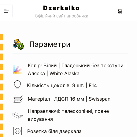
Перейти
Dzerkalko
до
Кошик
Офіційний сайт виробника
вмісту
Параметри
Колір: Білий | Гладенький без текстури |
Аляска | White Alaska
Кількість цоколів: 9 шт. | Е14
Матеріал : ЛДСП 16 мм | Swisspan
Направляючі: телескопічні, повне
висування
Розетка біля дзеркала