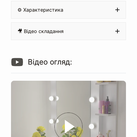
⚙️ Характеристика
Матеріал:
🎥 Відео складання
Кромка:
Відео огляд:
Направляючі на шухляді:
Дзеркало: