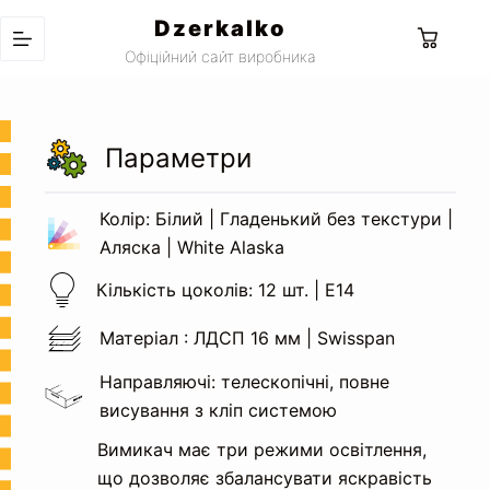
Перейти
Dzerkalko
до
Кошик
Офіційний сайт виробника
вмісту
Параметри
Колір: Білий | Гладенький без текстури |
Аляска | White Alaska
Кількість цоколів: 12 шт. | Е14
Матеріал : ЛДСП 16 мм | Swisspan
Направляючі: телескопічні, повне
висування з кліп системою
Вимикач має три режими освітлення,
що дозволяє збалансувати яскравість