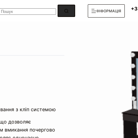
Немає
+3
ІНФОРМАЦІЯ
результатів
ування з кліп системою
 що дозволяє
ом вмикання почергово
воляє одночасно