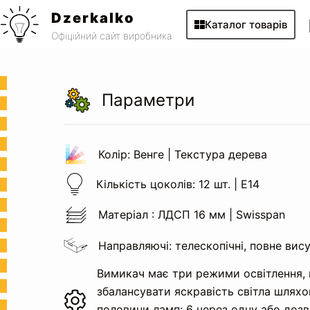
Перейти
Dzerkalko
Каталог товарів
до
Офіційний сайт виробника
вмісту
Параметри
Колір: Венге | Текстура дерева
Кількість цоколів: 12 шт. | Е14
Матеріал : ЛДСП 16 мм | Swisspan
Направляючі: телескопічні, повне вис
Вимикач має три режими освітлення,
збалансувати яскравість світла шлях
половини ламп: 6 через одну або доз