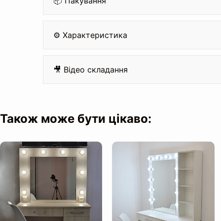
📦 Пакування
⚙️ Характеристика
Матеріал:
🎥 Відео складання
Кромка:
Також може бути цікаво:
Направляючі на шухляді:
Дзеркало: