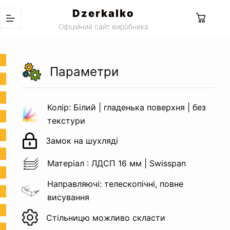
Перейти
Dzerkalko
до
Кошик
Офіційний сайт виробника
вмісту
Параметри
Колір: Білий | гладенька поверхня | без
текстури
Замок на шухляді
Матеріал : ЛДСП 16 мм | Swisspan
Направляючі: телескопічні, повне
висування
Стільницю можливо скласти