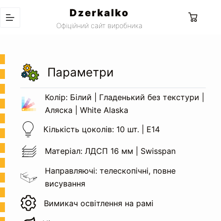
Перейти
Dzerkalko
до
Кошик
Офіційний сайт виробника
вмісту
Параметри
Колір: Білий | Гладенький без текстури |
Аляска | White Alaska
Кількість цоколів: 10 шт. | Е14
Матеріал: ЛДСП 16 мм | Swisspan
Направляючі: телескопічні, повне
висування
Вимикач освітлення на рамі