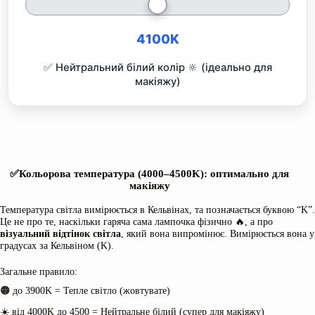
4100K
✅ Нейтральний білий колір 🔆 (ідеально для
макіяжу)
✅
Кольорова температура (4000–4500K):
оптимально для
макіяжу
Температура світла вимірюється в Кельвінах, та позначається буквою “K”.
Це не про те, наскільки гаряча сама лампочка фізично 🔥, а про
візуальний відтінок світла
, який вона випромінює. Вимірюється вона у
градусах за Кельвіном (K).
Загальне правило:
🟠 до 3900K = Тепле світло (жовтувате)
☀️ від 4000K до 4500 = Нейтральне білий (супер для макіяжу)