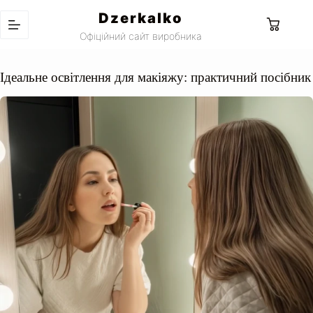
Перейти
Dzerkalko
до
Кошик
вмісту
Офіційний сайт виробника
Ідеальне освітлення для макіяжу: практичний посібник