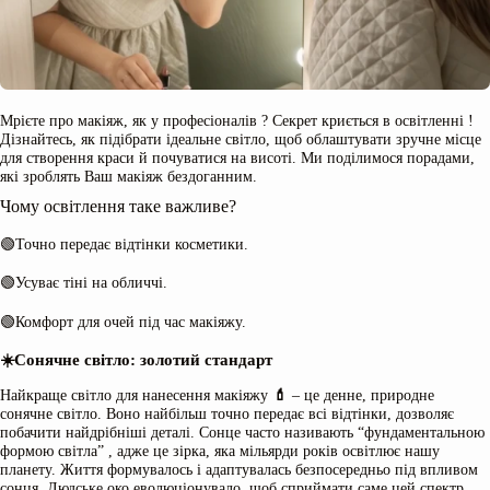
Мрієте про макіяж, як у професіоналів ? Секрет криється в освітленні !
Дізнайтесь, як підібрати ідеальне світло, щоб облаштувати зручне місце
для створення краси й почуватися на висоті. Ми поділимося порадами,
які зроблять Ваш макіяж бездоганним.
Чому освітлення таке важливе?
🟢Точно передає відтінки косметики.
🟢Усуває тіні на обличчі.
🟢Комфорт для очей під час макіяжу.
☀️
Сонячне світло: золотий стандарт
Найкраще світло для нанесення макіяжу
💄
– це денне, природне
сонячне світло. Воно найбільш точно передає всі відтінки, дозволяє
побачити найдрібніші деталі. Сонце часто називають “фундаментальною
формою світла” , адже це зірка, яка мільярди років освітлює нашу
планету. Життя формувалось і адаптувалась безпосередньо під впливом
сонця. Людське око еволюціонувало, щоб сприймати саме цей спектр,