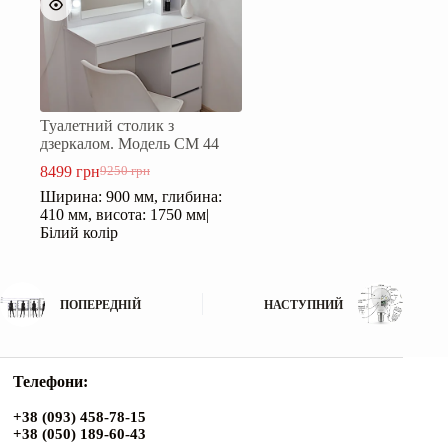
Туалетний столик з
дзеркалом. Модель СМ 44
8499
грн
9250
грн
Оригінальна
Поточна
Ширина: 900 мм, глибина:
ціна:
ціна:
410 мм, висота: 1750 мм|
9250 грн.
8499 грн.
Білий колір
ПОПЕРЕДНІЙ
НАСТУПНИЙ
Телефони:
+38 (093) 458-78-15
+38 (050) 189-60-43