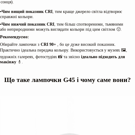
сонця).
▪️
Чим вищий показник CRI
, тим краще джерело світла відтворює
справжні кольори.
▪️
Чим нижчий показник CRI
, тим більш спотвореними, тьмяними
або неприродними можуть виглядати кольори під цим світлом 🤢.
Рекомендуємо:
Обирайте лампочки з
CRI 90+
, бо це дуже високий показник.
Практично ідеальна передача кольору. Використовується у музеях 🖼️,
художніх галереях, фотостудіях 📸 та звісно
ідеально підходить для
макіяжу
💄.
Що таке лампочки G45 і чому саме вони?