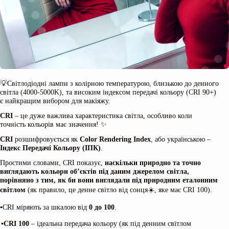
💡Світлодіодні лампи з колірною температурою, близькою до денного
світла (4000-5000K), та високим індексом передачі кольору (CRI 90+)
є найкращим вибором для макіяжу.
CRI
– це дуже важлива характеристика світла, особливо коли
точність кольорів має значення! ✨
CRI
розшифровується як
Color Rendering Index
, або українською –
Індекс Передачі Кольору (ІПК)
.
Простими словами, CRI показує,
наскільки природно та точно
виглядають кольори об’єктів під даним джерелом світла,
порівняно з тим, як би вони виглядали під природним еталонним
світлом
(як правило, це денне світло від сонця☀️, яке має CRI 100).
▪️CRI міряють за шкалою від
0 до 100
.
▪️
CRI 100
– ідеальна передача кольору (як під денним світлом