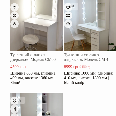
-5%
Туалетний столик з
Туалетний столик з
дзеркалом. Модель СМ60
дзеркалом. Модель СМ 4
4599
грн
8999
грн
9450
грн
Оригінальна
Поточна
Ширина:630 мм, глибина:
Ширина: 1000 мм, глибина:
ціна:
ціна:
400 мм, висота: 1360 мм |
410 мм, висота: 1800 мм |
9450 грн.
8999 грн.
Білий
Білий колір
-8%