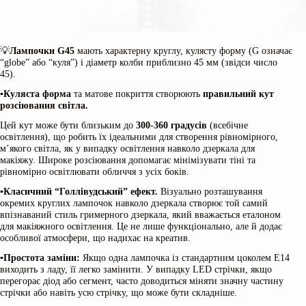
💡
Лампочки G45
мають характерну круглу, кулясту форму (G означає
“globe” або “куля”) і діаметр колби приблизно 45 мм (звідси число
45).
▪️
Куляста форма
та матове покриття створюють
правильний кут
розсіювання світла.
Цей кут може бути близьким до
300-360 градусів
(всебічне
освітлення), що робить їх ідеальними для створення рівномірного,
м’якого світла, як у випадку освітлення навколо дзеркала для
макіяжу. Широке розсіювання допомагає мінімізувати тіні та
рівномірно освітлювати обличчя з усіх боків.
▪️
Класичний “Голлівудський” ефект.
Візуально розташування
окремих круглих лампочок навколо дзеркала створює той самий
впізнаваний стиль гримерного дзеркала, який вважається еталоном
для макіяжного освітлення. Це не лише функціонально, але й додає
особливої атмосфери, що надихає на креатив.
▪️
Простота заміни:
Якщо одна лампочка із стандартним цоколем Е14
виходить з ладу, її легко замінити. У випадку LED стрічки, якщо
перегорає діод або сегмент, часто доводиться міняти значну частину
стрічки або навіть усю стрічку, що може бути складніше.