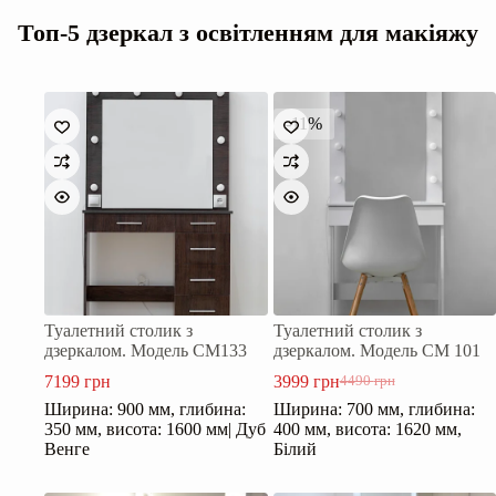
Топ-5 дзеркал з освітленням для макіяжу
-11%
Туалетний столик з
Туалетний столик з
дзеркалом. Модель СМ133
дзеркалом. Модель СМ 101
7199
грн
3999
грн
4490
грн
Оригінальна
Поточна
Ширина: 900 мм, глибина:
Ширина: 700 мм, глибина:
ціна:
ціна:
350 мм, висота: 1600 мм| Дуб
400 мм, висота: 1620 мм,
4490 грн.
3999 грн.
Венге
Білий