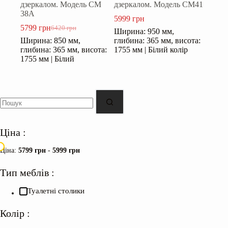
дзеркалом. Модель СМ
дзеркалом. Модель СМ41
38А
5999
грн
5799
грн
6420
грн
Ширина: 950 мм,
Оригінальна
Поточна
Ширина: 850 мм,
глибина: 365 мм, висота:
ціна:
ціна:
глибина: 365 мм, висота:
1755 мм | Білий колір
6420 грн.
5799 грн.
1755 мм | Білий
Ціна :
Ціна:
5799 грн
-
5999 грн
Тип меблів :
Туалетні столики
Колір :