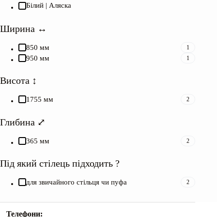
Білий | Аляска
Ширина ↔︎
850 мм
1
950 мм
1
Висота ↕︎
1755 мм
2
Глибина ⤢
365 мм
2
Під який стілець підходить ?
для звичайного стільця чи пуфа
2
Телефони: