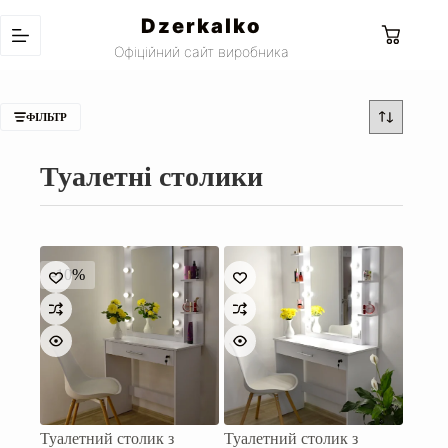
Перейти
Dzerkalko
до
Кошик
вмісту
Офіційний сайт виробника
ФІЛЬТР
Туалетні столики
-10%
Туалетний столик з
Туалетний столик з