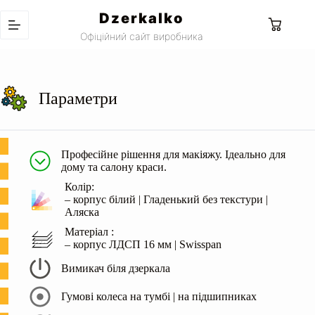
Перейти
Dzerkalko
до
Кошик
вмісту
Офіційний сайт виробника
Параметри
Професійне рішення для макіяжу. Ідеально для
дому та салону краси.
Колір:
– корпус білий | Гладенький без текстури |
Аляска
Матеріал :
– корпус ЛДСП 16 мм | Swisspan
Вимикач біля дзеркала
Гумові колеса на тумбі | на підшипниках