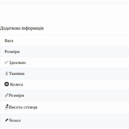
Додаткова інформація
Вага
Розміри
✅ Ідеально
💧Тканина
🛞 Колеса
📏Розміри
🪑Висота стілеця
🪶Чохол