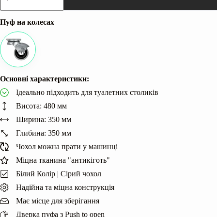
колесах
для
туалетного
Пуф на колесах
столика
|
Мобільність
кількість
Основні характеристики:
Ідеально підходить для туалетних столиків
Висота: 480 мм
Ширина: 350 мм
Глибина: 350 мм
Чохол можна прати у машинці
Міцна тканина "антикіготь"
Білий Колір | Сірий чохол
Надійна та міцна конструкція
Має місце для зберігання
Дверка пуфа з Push to open