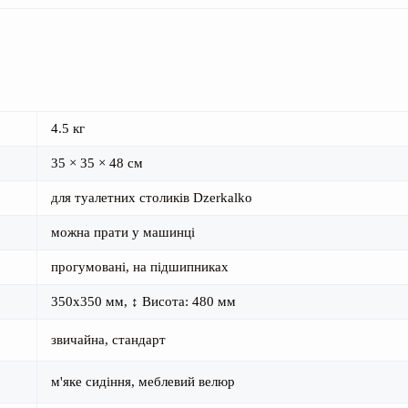
4.5 кг
35 × 35 × 48 см
для туалетних столиків Dzerkalko
можна прати у машинці
прогумовані, на підшипниках
350х350 мм, ↕︎ Висота: 480 мм
звичайна, стандарт
м'яке сидіння, меблевий велюр