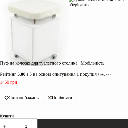
Пуф на колесах для туалетного столика | Мобільність
Рейтинг
5.00
з 5 на основі опитування
1
покупця
(
1
відгук)
1450
грн
Список бажань
Порівняти
Купити
Пуф
на