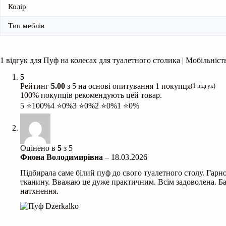
Колір
Тип меблів
1 відгук для
Пуф на колесах для туалетного столика | Мобільніст
5
Рейтинг
5.00
з 5 на основі опитування
1
покупця
(
1
відгук)
100% покупців рекомендують цей товар.
5 ⭐
100%
4 ⭐
0%
3 ⭐
0%
2 ⭐
0%
1 ⭐
0%
Оцінено в
5
з 5
Фиона Володимирівна
–
18.03.2026
Підбирала саме білий пуф до свого туалетного столу. Гарн
тканину. Вважаю це дуже практичним. Всім задоволена. Ба
натхнення.