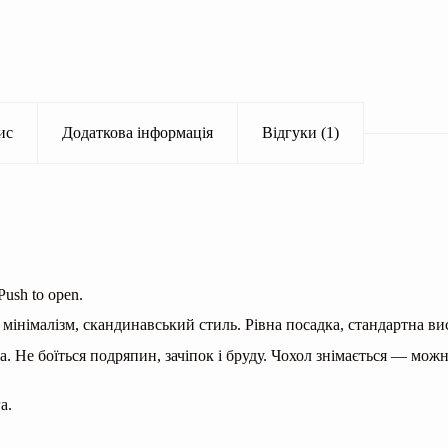
ис
Додаткова інформація
Відгуки (1)
ush to open.
 мінімалізм, скандинавський стиль. Рівна посадка, стандартна вис
а. Не боїться подряпин, зачіпок і бруду. Чохол знімається — мож
а.