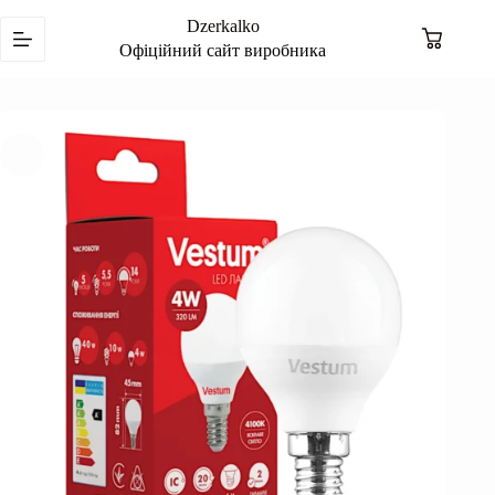
Перейти
Dzerkalko
до
Кошик
вмісту
Офіційний сайт виробника