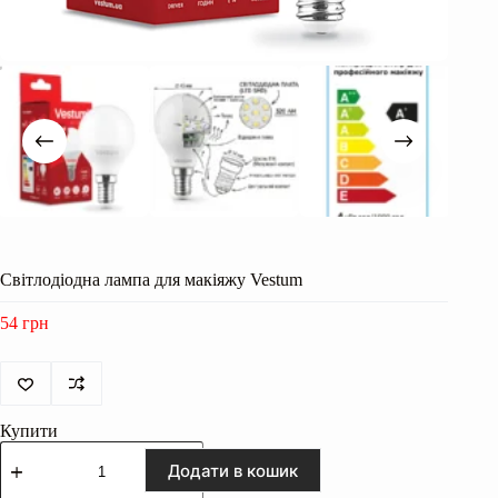
Світлодіодна лампа для макіяжу Vestum
54
грн
Купити
Світлодіодна
лампа
Додати в кошик
для