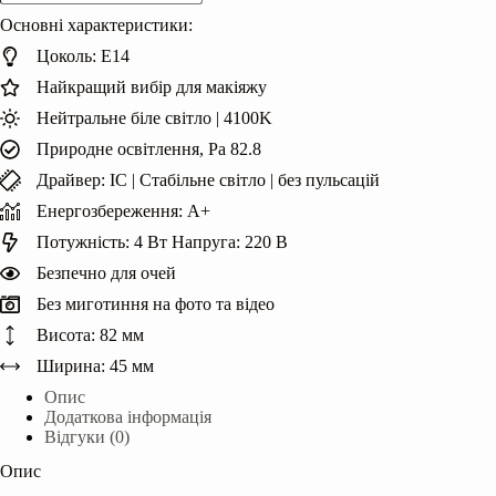
макіяжу
Основні характеристики:
Vestum
кількість
Цоколь: Е14
Найкращий вибір для макіяжу
Нейтральне біле світло | 4100K
Природне освітлення, Ра 82.8
Драйвер: IC | Cтабільне світло | без пульсацій
Енергозбереження: А+
Потужність: 4 Вт Напруга: 220 В
Безпечно для очей
Без миготиння на фото та відео
Висота: 82 мм
Ширина: 45 мм
Опис
Додаткова інформація
Відгуки (0)
Опис