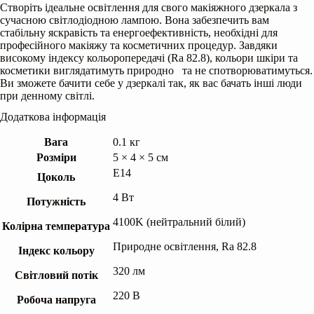
Створіть ідеальне освітлення для свого макіяжного дзеркала з
сучасною світлодіодною лампою. Вона забезпечить вам
стабільну яскравість та енергоефективність, необхідні для
професійного макіяжу та косметичних процедур. Завдяки
високому індексу кольоропередачі (Rа 82.8), кольори шкіри та
косметики виглядатимуть природно та не спотворюватимуться.
Ви зможете бачити себе у дзеркалі так, як вас бачать інші люди
при денному світлі.
Додаткова інформація
Вага
0.1 кг
Розміри
5 × 4 × 5 см
Е14
Цоколь
4 Вт
Потужність
4100K (нейтральний білий)
Колірна температура
Природне освітлення, Rа 82.8
Індекс кольору
320 лм
Світловий потік
220 В
Робоча напруга