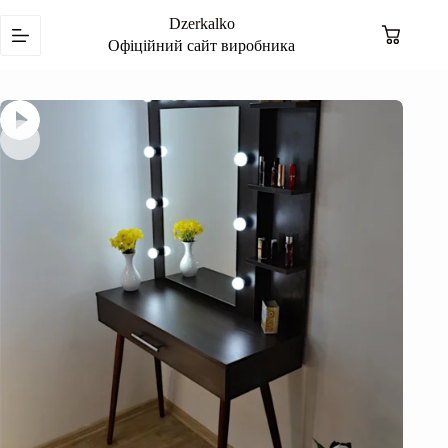
Перейти
Dzerkalko
до
Кошик
вмісту
Офіційний сайт виробника