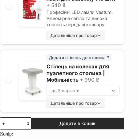
+ 540 ₴
Професійні LED лампи Vestum.
Рівномірне світло та висока
точність передачі кольору.
Детальніше про товар
Додати стілець до столика ?
для
Стілець на колесах
туалетного столика
|
Мобільність
+ 990 ₴
ще 3 варіанти
Детальніше про товар
Туалетний
Додати в кошик
столик
з
Колір:
дзеркалом.