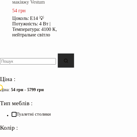
макіяжу Vestum
54
грн
Цоколь: Е14 💡
Потужність: 4 Вт |
Температура: 4100 К,
нейтральне світло
Ціна :
Ціна:
54 грн
-
5799 грн
Тип меблів :
Туалетні столики
Колір :