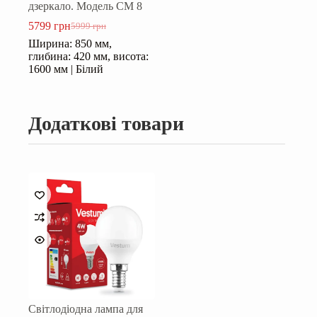
дзеркало. Модель СМ 8
5799
грн
5999
грн
Оригінальна
Поточна
Ширина: 850 мм,
ціна:
ціна:
глибина: 420 мм, висота:
5999 грн.
5799 грн.
1600 мм | Білий
Додаткові товари
Світлодіодна лампа для