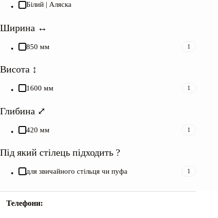
Білий | Аляска
Ширина ↔︎
850 мм
1
Висота ↕︎
1600 мм
1
Глибина ⤢
420 мм
1
Під який стілець підходить ?
для звичайного стільця чи пуфа
1
Телефони: