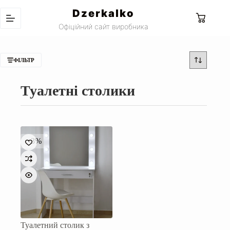
Перейти
Dzerkalko
до
Кошик
вмісту
Офіційний сайт виробника
ФІЛЬТР
Туалетні столики
-3%
Туалетний столик з