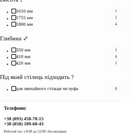
1610 мм
1
1755 мм
1
1800 мм
4
Глибина ⤢
350 мм
1
410 мм
4
420 мм
1
Під який стілець підходить ?
для звичайного стільця чи пуфа
6
Телефони:
+38 (093) 458-78-15
+38 (050) 189-60-43
Робочий час: з 8:00 до 22:00 | без вихідних