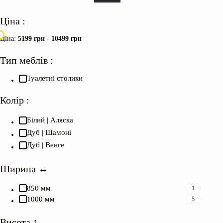
Ціна :
Ціна:
5199 грн
-
10499 грн
Тип меблів :
Туалетні столики
Колір :
Білий | Аляска
Дуб | Шамоні
Дуб | Венге
Ширина ↔︎
850 мм
1
1000 мм
5
Висота ↕︎