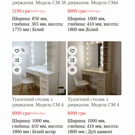
дзеркалом. Модель СМ 38
дзеркалом. Модель СМ4
5199
грн
8999
грн
5499
грн
9199
грн
Оригінальна
Поточна
Оригінальна
Поточна
Ширина: 850 мм,
Ширина: 1000 мм,
ціна:
ціна:
ціна:
ціна:
глибина: 365 мм, висота:
глибина: 410 мм, висота:
5499 грн.
5199 грн.
9199 грн.
8999 грн.
1755 мм | Білий
1800 мм |Білий
-5%
Туалетний столик з
Туалетний столик з
дзеркалом. Модель СМ 4
дзеркалом. Модель СМ 4
8999
грн
8999
грн
9450
грн
Оригінальна
Поточна
Ширина: 1000 мм,
Ширина: 1000 мм,
ціна:
ціна:
глибина: 410 мм, висота:
глибина: 410 мм, висота:
9450 грн.
8999 грн.
1800 мм | Білий колір
1800 мм | Дуб шамоні