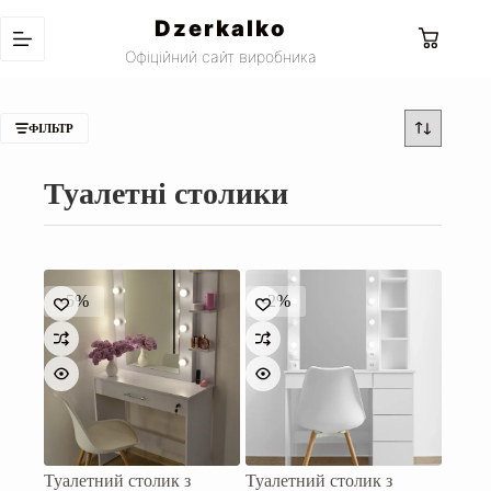
Перейти
Dzerkalko
до
Кошик
вмісту
Офіційний сайт виробника
ФІЛЬТР
Туалетні столики
-5%
-2%
Туалетний столик з
Туалетний столик з