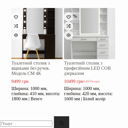
-30%
Туалетний столик з
Туалетний столик з
ящиками без ручок.
професійним LED COB
Модель СМ 4К
дзеркалом
9499
грн
10499
грн
14970
грн
Оригінальна
Поточна
Ширина: 1000 мм,
Ширина: 1000 мм,
ціна:
ціна:
глибина: 410 мм, висота:
глибина: 420 мм, висота:
14970 грн.
10499 грн.
1800 мм | Венге
1600 мм | Білий колір