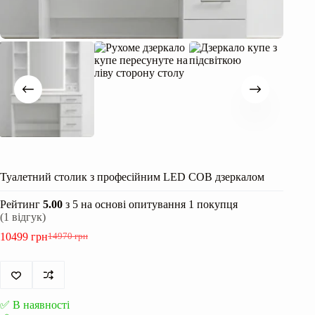
Туалетний столик з професійним LED COB дзеркалом
Рейтинг
5.00
з 5 на основі опитування
1
покупця
(
1
відгук)
10499
грн
14970
грн
Оригінальна
Поточна
ціна:
ціна:
14970 грн.
10499 грн.
✅ В наявності