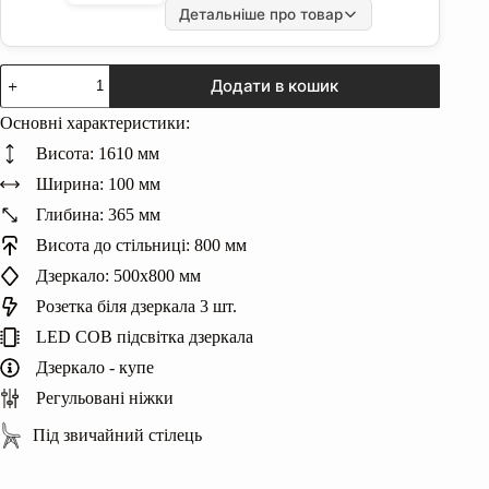
Детальніше про товар
Туалетний
Додати в кошик
столик
з
Основні характеристики:
професійним
LED
Висота: 1610 мм
COB
дзеркалом
Ширина: 100 мм
кількість
Глибина: 365 мм
Висота до стільниці: 800 мм
Дзеркало: 500х800 мм
Розетка біля дзеркала 3 шт.
LED COB підсвітка дзеркала
Дзеркало - купе
Регульовані ніжки
Під звичайний стілець