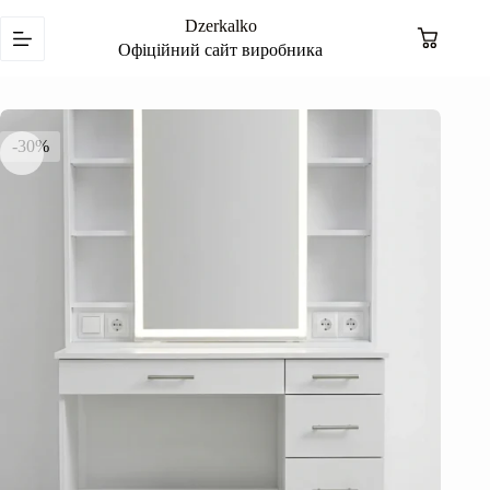
Перейти
Dzerkalko
до
Кошик
вмісту
Офіційний сайт виробника
-30%