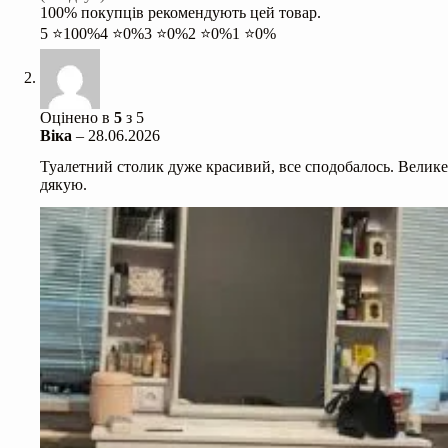
100% покупців рекомендують цей товар.
5 ⭐
100%
4 ⭐
0%
3 ⭐
0%
2 ⭐
0%
1 ⭐
0%
Оцінено в
5
з 5
Віка
–
28.06.2026
Туалетний столик дуже красивий, все сподобалось. Велике
дякую.