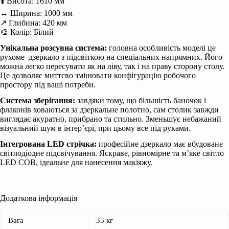
⬆️ Висота: 1610 мм
↔️ Ширина: 1000 мм
↗️ Глибина: 420 мм
🎨 Колір: Білий
Унікальна розсувна система:
головна особливість моделі це
рухоме дзеркало з підсвіткою на спеціальних напрямних. Його
можна легко пересувати як на ліву, так і на праву сторону столу.
Це дозволяє миттєво змінювати конфігурацію робочого
простору під ваші потреби.
Система зберігання:
завдяки тому, що більшість баночок і
флаконів ховаються за дзеркальне полотно, сам столик завжди
виглядає акуратно, прибрано та стильно. Зменьшує небажаний
візуальний шум в інтер’єрі, при цьому все під руками.
Інтегрована LED стрічка:
професійне дзеркало має вбудоване
світлодіодне підсвічування.
Яскраве,
рівномірне та м’яке світло
LED COB,
ідеальне для нанесення макіяжу.
Додаткова інформація
Вага
35 кг